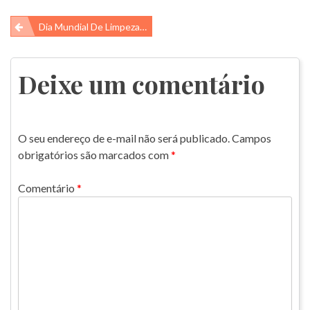
Navegação
Dia Mundial De Limpeza De Praias E Rios – CLEAN UP DAY
de
Post
Deixe um comentário
O seu endereço de e-mail não será publicado.
Campos
obrigatórios são marcados com
*
Comentário
*