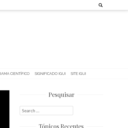
Search
for:
AMA CIENTÍFICO
SIGNIFICADO IGUI
SITE IGUI
Pesquisar
Search
for:
Tópicos Recentes