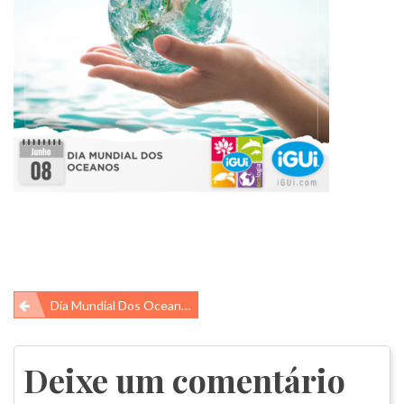
Navegação
Dia Mundial Dos Oceanos
de
Post
Deixe um comentário