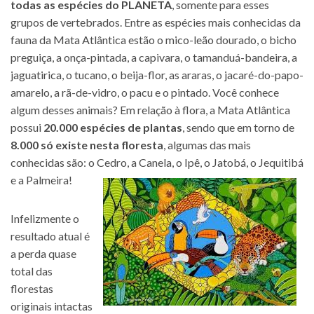
todas as espécies do PLANETA
, somente para esses
grupos de vertebrados. Entre as espécies mais conhecidas da
fauna da Mata Atlântica estão o mico-leão dourado, o bicho
preguiça, a onça-pintada, a capivara, o tamanduá-bandeira, a
jaguatirica, o tucano, o beija-flor, as araras, o jacaré-do-papo-
amarelo, a rã-de-vidro, o pacu e o pintado. Você conhece
algum desses animais? Em relação à flora, a Mata Atlântica
possui
20.000 espécies de plantas
, sendo que em torno de
8.000 só existe nesta floresta
, algumas das mais
conhecidas são: o Cedro, a Canela, o Ipê, o Jatobá, o Jequitibá
e a Palmeira!
Infelizmente o
resultado atual é
a perda quase
total das
florestas
originais intactas