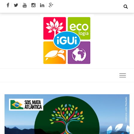
Skip
Search
for:
to
content