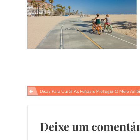
Navegação
Dicas Para Curtir As Férias E Proteger O Meio Amb
de
Post
Deixe um comentár