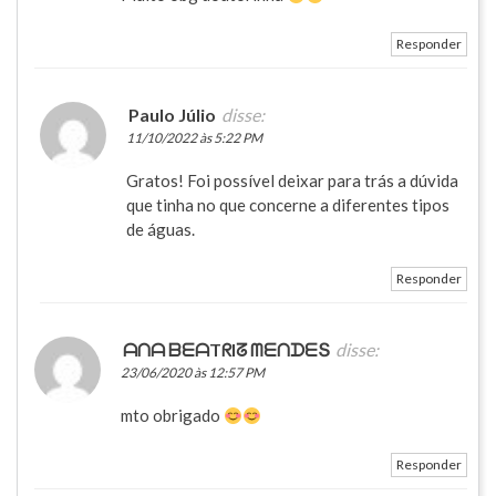
Responder
Paulo Júlio
disse:
11/10/2022 às 5:22 PM
Gratos! Foi possível deixar para trás a dúvida
que tinha no que concerne a diferentes tipos
de águas.
Responder
ᗩᑎᗩ ᗷᗴᗩTᖇIᘔ ᗰᗴᑎᗪᗴՏ
disse:
23/06/2020 às 12:57 PM
mto obrigado
Responder