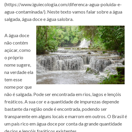
(
https://www.iguiecologia.com/diferenca-agua-poluida-e-
agua-contaminada/
). Neste texto vamos falar sobre a água
salgada, água doce e água salobra.
A água doce
não contém
açúcar, como
o próprio
nome sugere,
na verdade ela
tem esse
nome por que
não é salgada. Pode ser encontrada em rios, lagos e lençóis
freáticos. A sua cor e a quantidade de impurezas depende
bastante da região onde é encontrada, podendo ser
transparente em alguns locais e marrom em outros. O Brasil é
um país rico em água doce por conta da grande quantidade
de rios e lençóis freáticos existentes.