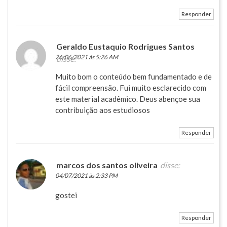
Responder
Geraldo Eustaquio Rodrigues Santos
26/06/2021 às 5:26 AM
disse:
Muito bom o conteúdo bem fundamentado e de
fácil compreensão. Fui muito esclarecido com
este material acadêmico. Deus abençoe sua
contribuição aos estudiosos
Responder
marcos dos santos oliveira
disse:
04/07/2021 às 2:33 PM
gostei
Responder