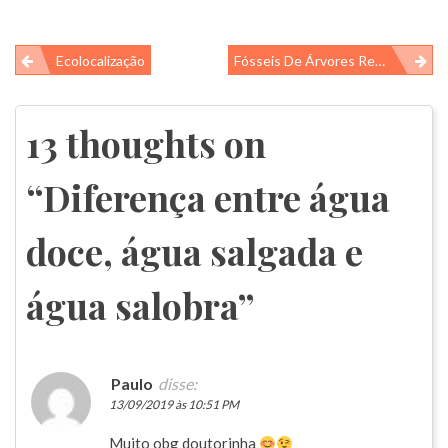
Navegação
Ecolocalização
Fósseis De Árvores Revelam Que A Antártica Tinha Floresta Antes Do Tempo Dos Dinossauros
de
Post
13 thoughts on
“
Diferença entre água
doce, água salgada e
água salobra
”
Paulo
disse:
13/09/2019 às 10:51 PM
Muito obg doutorinha