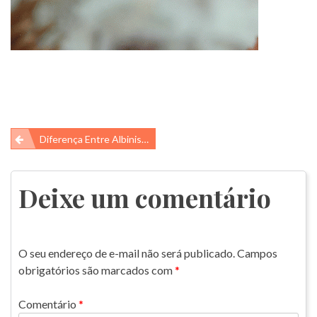
Navegação
Diferença Entre Albinismo, Leucismo E Melanismo
de
Post
Deixe um comentário
O seu endereço de e-mail não será publicado.
Campos
obrigatórios são marcados com
*
Comentário
*