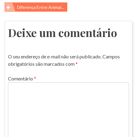
Navegação
Diferença Entre Animais Venenosos E Peçonhentos
de
Post
Deixe um comentário
O seu endereço de e-mail não será publicado.
Campos
obrigatórios são marcados com
*
Comentário
*