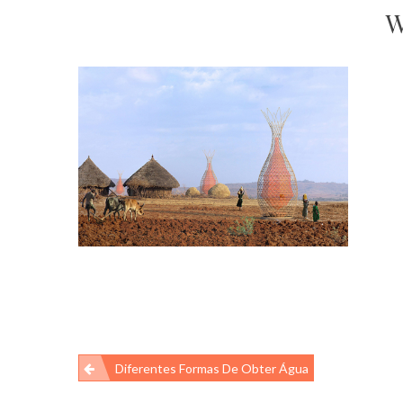
W
Navegação
Diferentes Formas De Obter Água
de