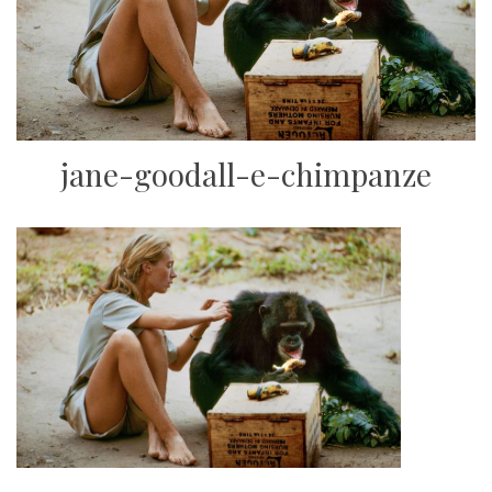
jane-goodall-e-chimpanze