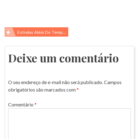
Navegação
Estrelas Além Do Tempo – AS TRIMATAS
de
Post
Deixe um comentário
O seu endereço de e-mail não será publicado.
Campos
obrigatórios são marcados com
*
Comentário
*