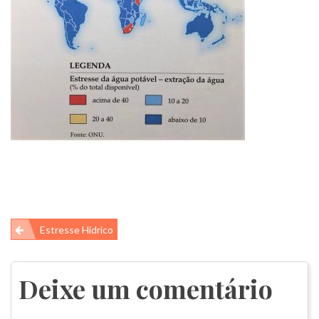
Navegação
Estresse Hídrico
de
Post
Deixe um comentário