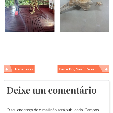
Navegação
Trepadeiras
Peixe-Boi, Não É Peixe E Nem Boi!!
de
Post
Deixe um comentário
O seu endereço de e-mail não será publicado.
Campos