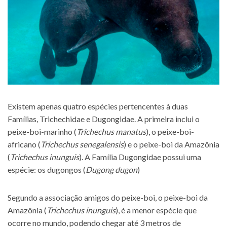
Existem apenas quatro espécies pertencentes à duas
Famílias, Trichechidae e Dugongidae. A primeira inclui o
peixe-boi-marinho (
Trichechus manatus
), o peixe-boi-
africano (
Trichechus senegalensis
) e o peixe-boi da Amazônia
(
Trichechus inunguis
). A Família Dugongidae possui uma
espécie: os dugongos (
Dugong dugon
)
Segundo a associação amigos do peixe-boi, o peixe-boi da
Amazônia (
Trichechus inunguis
), é a menor espécie que
ocorre no mundo, podendo chegar até 3 metros de