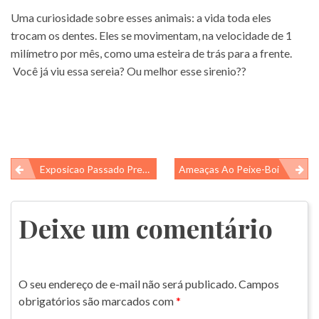
Uma curiosidade sobre esses animais: a vida toda eles
trocam os dentes. Eles se movimentam, na velocidade de 1
milímetro por mês, como uma esteira de trás para a frente.
Você já viu essa sereia? Ou melhor esse sirenio??
Navegação
Exposicao Passado Presente
Ameaças Ao Peixe-Boi
de
Post
Deixe um comentário
O seu endereço de e-mail não será publicado.
Campos
obrigatórios são marcados com
*