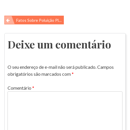
Navegação
Fatos Sobre Poluição Plástica
de
Post
Deixe um comentário
O seu endereço de e-mail não será publicado.
Campos
obrigatórios são marcados com
*
Comentário
*