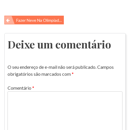
Navegação
Fazer Neve Na Olimpíada De Inverno?
de
Post
Deixe um comentário
O seu endereço de e-mail não será publicado.
Campos
obrigatórios são marcados com
*
Comentário
*