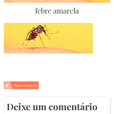
febre amarela
Navegação
Febre Amarela
de
Post
Deixe um comentário