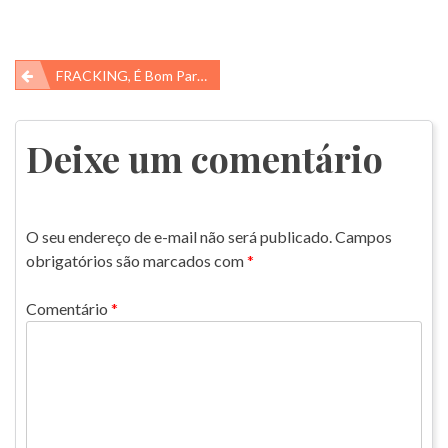
Navegação
FRACKING, É Bom Para Quem?
de
Post
Deixe um comentário
O seu endereço de e-mail não será publicado.
Campos
obrigatórios são marcados com
*
Comentário
*