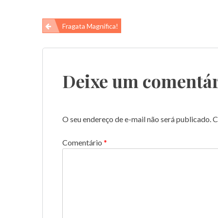
Navegação
Fragata Magnífica!
de
Post
Deixe um comentár
O seu endereço de e-mail não será publicado.
C
Comentário
*