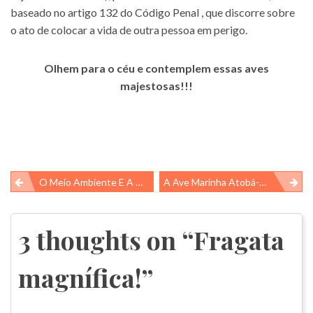
baseado no artigo 132 do Código Penal , que discorre sobre
o ato de colocar a vida de outra pessoa em perigo.
Olhem para o céu e contemplem essas aves
majestosas!!!
Navegação
O Meio Ambiente E A Quarentena Devido Ao Covid-19
A Ave Marinha Atobá-Marrom
de
Post
3 thoughts on “
Fragata
magnífica!
”