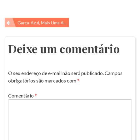
Navegação
Garça-Azul, Mais Uma Ave Que Vive Ao Redor Da Nossa Sede!
de
Post
Deixe um comentário
O seu endereço de e-mail não será publicado.
Campos
obrigatórios são marcados com
*
Comentário
*