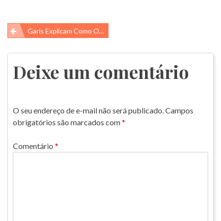
Navegação
Garis Explicam Como Organizar O Seu Lixo
de
Post
Deixe um comentário
O seu endereço de e-mail não será publicado.
Campos
obrigatórios são marcados com
*
Comentário
*