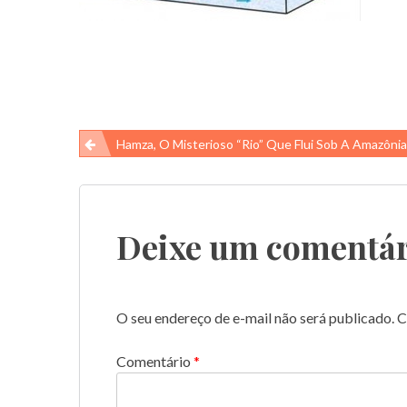
Navegação
Hamza, O Misterioso “rio” Que Flui Sob A Amazônia
de
Post
Deixe um comentár
O seu endereço de e-mail não será publicado.
C
Comentário
*