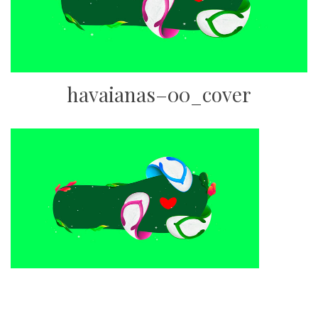
havaianas–00_cover