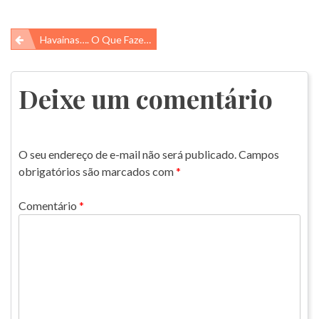
Navegação
Havainas…. O Que Fazer Após O Uso?
de
Post
Deixe um comentário
O seu endereço de e-mail não será publicado.
Campos
obrigatórios são marcados com
*
Comentário
*