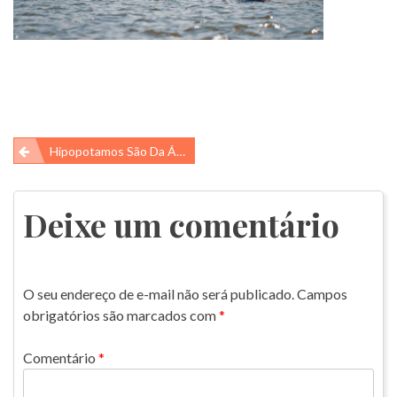
Navegação
Hipopotamos São Da África, Mas Estão Na América Do Sul! O Que Está Acontecendo?
de
Post
Deixe um comentário
O seu endereço de e-mail não será publicado.
Campos
obrigatórios são marcados com
*
Comentário
*