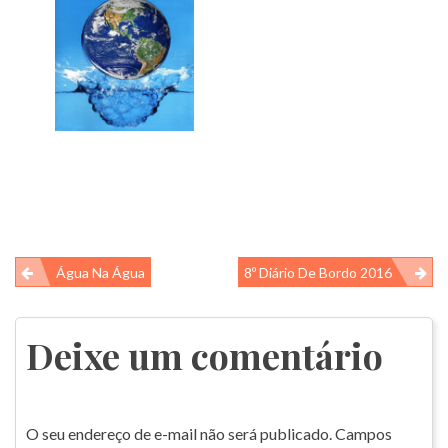
Navegação
Água Na Água
8º Diário De Bordo 2016
de
Post
Deixe um comentário
O seu endereço de e-mail não será publicado.
Campos