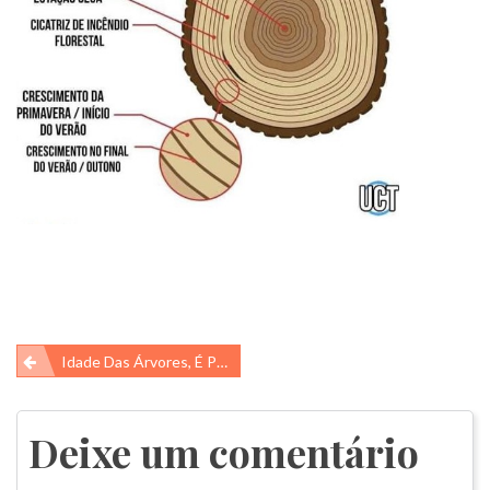
Navegação
Idade Das Árvores, É Possível Saber?
de
Post
Deixe um comentário