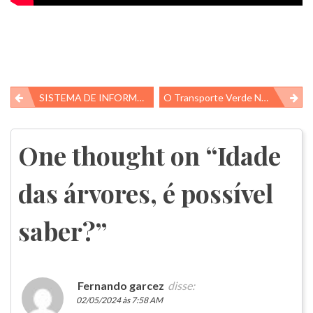
Navegação
SISTEMA DE INFORMAÇÃO SOBRE BIODIVERSIDADE BRASILEIRA (SiBBR)
O Transporte Verde No Brasil
de
Post
One thought on “
Idade
das árvores, é possível
saber?
”
Fernando garcez
disse:
02/05/2024 às 7:58 AM