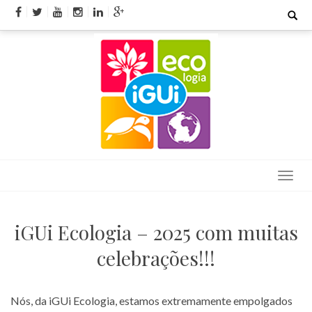
Skip
Search
for:
to
content
iGUi Ecologia – 2025 com muitas
celebrações!!!
Nós, da iGUi Ecologia, estamos extremamente empolgados