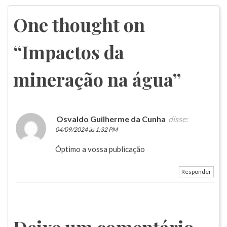
de
Post
One thought on
“
Impactos da
mineração na água
”
Osvaldo Guilherme da Cunha
disse:
04/09/2024 às 1:32 PM
Óptimo a vossa publicação
Responder