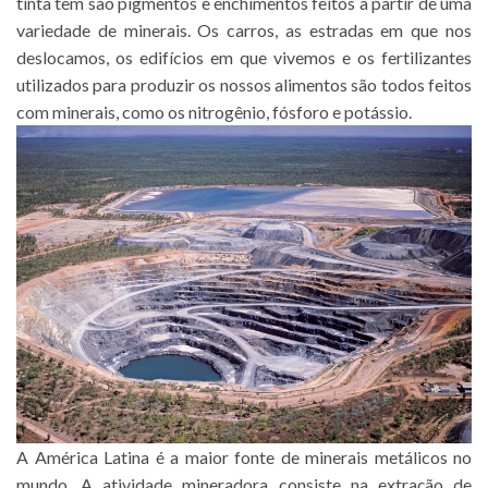
tinta tem são pigmentos e enchimentos feitos a partir de uma
variedade de minerais. Os carros, as estradas em que nos
deslocamos, os edifícios em que vivemos e os fertilizantes
utilizados para produzir os nossos alimentos são todos feitos
com minerais, como os nitrogênio, fósforo e potássio.
A América Latina é a maior fonte de minerais metálicos no
mundo. A atividade mineradora consiste na extração de