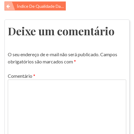
Navegação
Índice De Qualidade Das Águas
de
Post
Deixe um comentário
O seu endereço de e-mail não será publicado.
Campos
obrigatórios são marcados com
*
Comentário
*