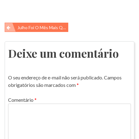
Navegação
Julho Foi O Mês Mais Quente Da História Recente
de
Post
Deixe um comentário
O seu endereço de e-mail não será publicado.
Campos
obrigatórios são marcados com
*
Comentário
*