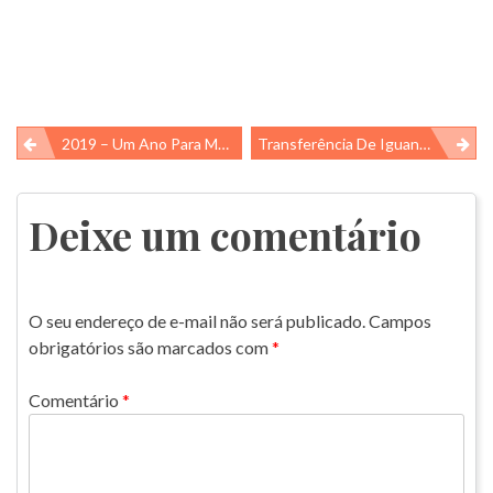
Navegação
2019 – Um Ano Para Mudar!
Transferência De Iguanas Em Galápagos
de
Post
Deixe um comentário
O seu endereço de e-mail não será publicado.
Campos
obrigatórios são marcados com
*
Comentário
*