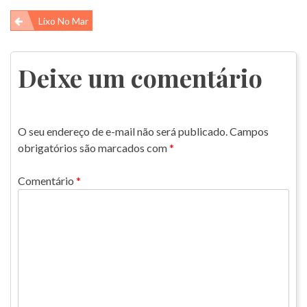
Navegação
Lixo No Mar
de
Post
Deixe um comentário
O seu endereço de e-mail não será publicado.
Campos
obrigatórios são marcados com
*
Comentário
*