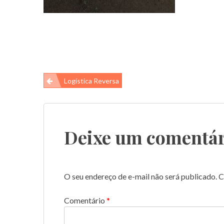
Navegação
Logística Reversa
de
Post
Deixe um comentár
O seu endereço de e-mail não será publicado.
C
Comentário
*