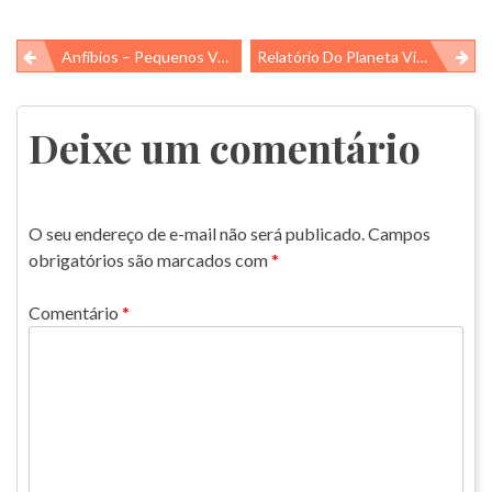
Navegação
Anfíbios – Pequenos Vertebrados Que Precisam De Água Ou Um Ambiente Úmido
Relatório Do Planeta Vivo 2018 Pela WWF.
de
Post
Deixe um comentário
O seu endereço de e-mail não será publicado.
Campos
obrigatórios são marcados com
*
Comentário
*