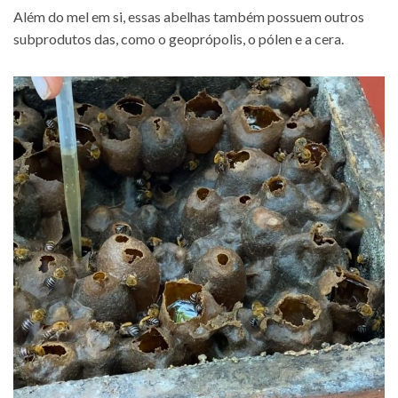
Além do mel em si, essas abelhas também possuem outros
subprodutos das, como o geoprópolis, o pólen e a cera.