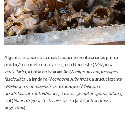
Algumas espécies são mais frequentemente criadas para a
produção do mel, como: a uruçu do Nordeste (
Melipona
scutellaris
), a tiúba do Maranhão (
Melipona compressipes
fasciculata
), a jandaíra (
Melipona subnitida
), a uruçucinzenta
(
Melipona manaosensis
), a mandaçaia (
Melipona
quadrifasciata anthidioides
), Tubiba (
Scaptotrigoma tubiba
),
Irai (
Nannotrigona testaceicora
) e a jataí (
Tetragonisca
angustula
).