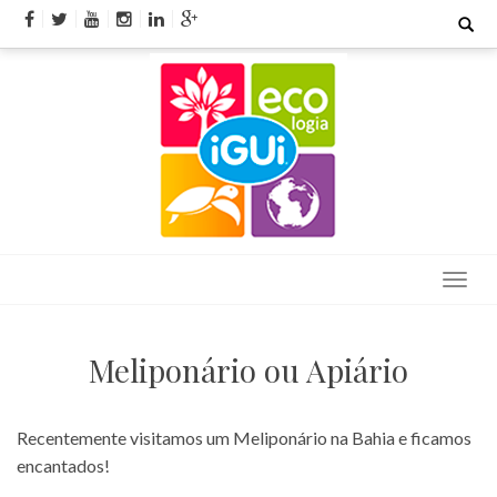
Skip
Search
for:
to
content
Meliponário ou Apiário
Recentemente visitamos um Meliponário na Bahia e ficamos
encantados!