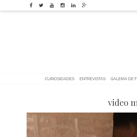
Skip
to
content
CURIOSIDADES
ENTREVISTAS
GALERIA DE 
video 
Tocador
de
vídeo