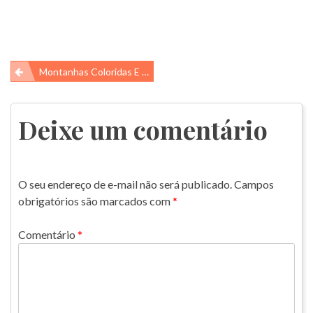
Navegação
Montanhas Coloridas E Rios Vermelhos No Perú
de
Post
Deixe um comentário
O seu endereço de e-mail não será publicado.
Campos
obrigatórios são marcados com
*
Comentário
*