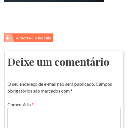
Navegação
A Morte Do Rio Nilo
de
Post
Deixe um comentário
O seu endereço de e-mail não será publicado.
Campos
obrigatórios são marcados com
*
Comentário
*