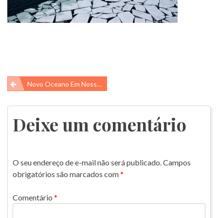
Navegação
Novo Oceano Em Nossos Mapas!
de
Post
Deixe um comentário
O seu endereço de e-mail não será publicado.
Campos
obrigatórios são marcados com
*
Comentário
*