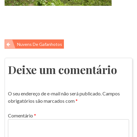
Navegação
Nuvens De Gafanhotos
de
Post
Deixe um comentário
O seu endereço de e-mail não será publicado.
Campos
obrigatórios são marcados com
*
Comentário
*