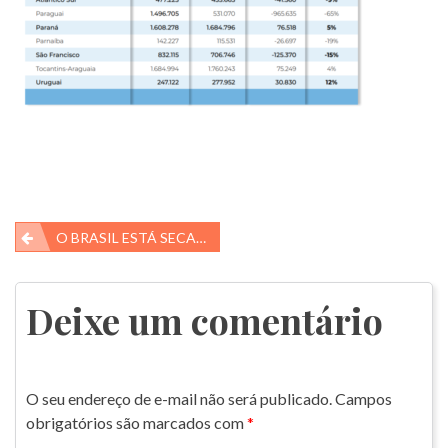
Navegação
O BRASIL ESTÁ SECANDO…
de
Post
Deixe um comentário
O seu endereço de e-mail não será publicado.
Campos
obrigatórios são marcados com
*