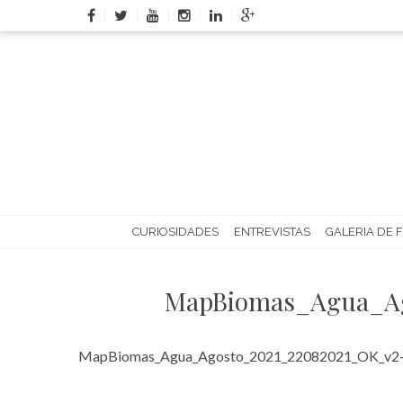
Skip
to
content
CURIOSIDADES
ENTREVISTAS
GALERIA DE 
MapBiomas_Agua_Ag
MapBiomas_Agua_Agosto_2021_22082021_OK_v2