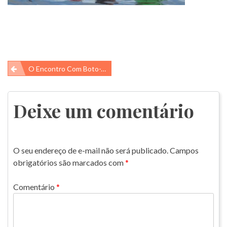
Navegação
O Encontro Com Boto-Vermelho
de
Post
Deixe um comentário
O seu endereço de e-mail não será publicado.
Campos
obrigatórios são marcados com
*
Comentário
*