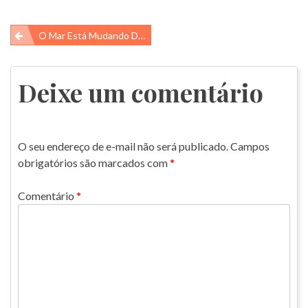
Navegação
O Mar Está Mudando De Cor – O Que Isso Revela Sobre O Planeta?
de
Post
Deixe um comentário
O seu endereço de e-mail não será publicado.
Campos
obrigatórios são marcados com
*
Comentário
*