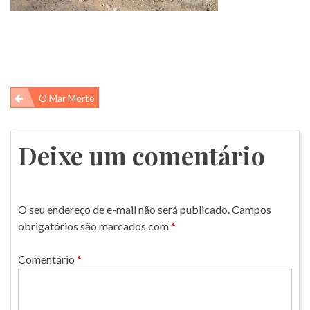
Navegação
O Mar Morto
de
Post
Deixe um comentário
O seu endereço de e-mail não será publicado.
Campos
obrigatórios são marcados com
*
Comentário
*