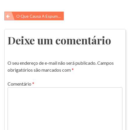
Navegação
O Que Causa A Espuma Dos Oceanos?
de
Post
Deixe um comentário
O seu endereço de e-mail não será publicado.
Campos
obrigatórios são marcados com
*
Comentário
*