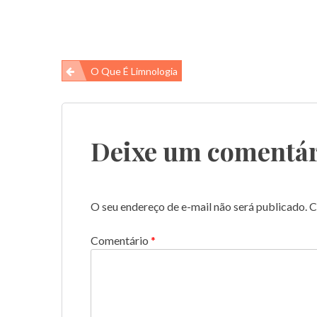
Navegação
O Que É Limnologia
de
Post
Deixe um comentár
O seu endereço de e-mail não será publicado.
C
Comentário
*