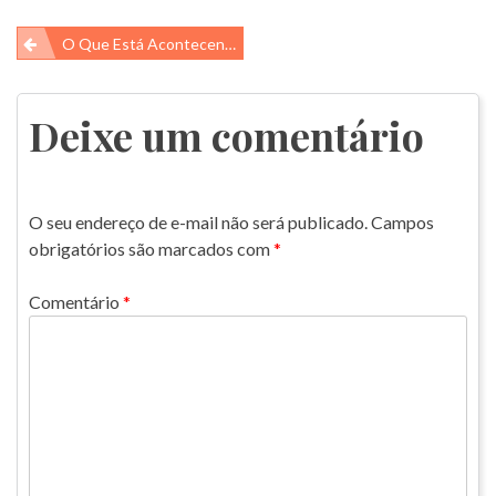
Navegação
O Que Está Acontecendo No Mar Do Ártico?
de
Post
Deixe um comentário
O seu endereço de e-mail não será publicado.
Campos
obrigatórios são marcados com
*
Comentário
*