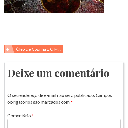
Navegação
Óleo De Cozinha E O Meio Ambiente
de
Post
Deixe um comentário
O seu endereço de e-mail não será publicado.
Campos
obrigatórios são marcados com
*
Comentário
*